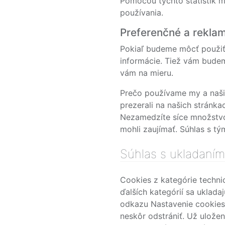
Pomocou týchto štatistík m
používania.
Preferenčné a rekla
Pokiaľ budeme môcť použiť 
informácie. Tiež vám bude
vám na mieru.
Prečo používame my a naši
prezerali na našich stránka
Nezamedzíte síce množstvo 
mohli zaujímať. Súhlas s t
Súhlas s ukladaním
Cookies z kategórie techni
ďalších kategórií sa uklad
odkazu Nastavenie cookies,
neskôr odstrániť. Už uložen