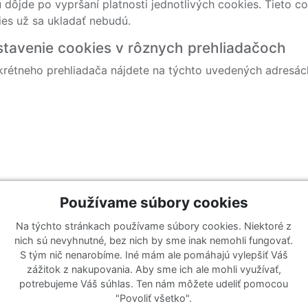
dôjde po vypršaní platnosti jednotlivých cookies. Tieto co
ies už sa ukladať nebudú.
stavenie cookies v rôznych prehliadačoch
krétneho prehliadača nájdete na týchto uvedených adresác
Používame súbory cookies
Na týchto stránkach používame súbory cookies. Niektoré z
Katalógy
Prihlásiť sa k odberu noviniek
nich sú nevyhnutné, bez nich by sme inak nemohli fungovať.
Zaregistrujte sa k odberu nášho 
S tým nič nenarobíme. Iné mám ale pomáhajú vylepšiť Váš
y
Zoznam katalógov
ponuky ani nové produkty.
zážitok z nakupovania. Aby sme ich ale mohli využívať,
e
potrebujeme Váš súhlas. Ten nám môžete udeliť pomocou
"Povoliť všetko".