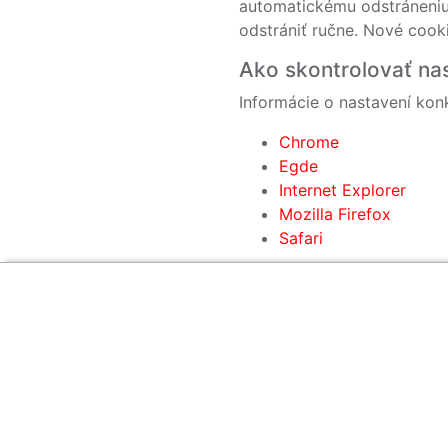
automatickému odstráneniu 
odstrániť ručne. Nové cook
Ako skontrolovať na
Informácie o nastavení kon
Chrome
Egde
Internet Explorer
Mozilla Firefox
Safari
Zákaznícka sekcia
O firme
Obsah
Obchodné podmienky
O nás
Najčastejšie otázk
Etický kódex
Kontakt
Technológie potlač
Reklamačný poriadok
Blog