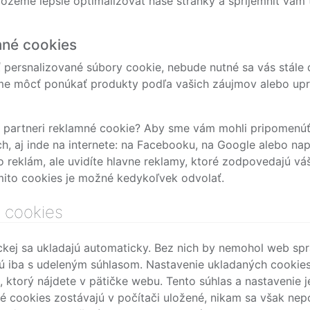
ôžeme lepšie optimalizovať naše stránky a spríjemniť vám 
mné cookies
persnalizované súbory cookie, nebude nutné sa vás stále 
me môcť ponúkať produkty podľa vašich záujmov alebo up
 partneri reklamné cookie? Aby sme vám mohli pripomenúť 
ch, aj inde na internete: na Facebooku, na Google alebo na
reklám, ale uvidíte hlavne reklamy, ktoré zodpovedajú vá
ýmito cookies je možné kedykoľvek odvolať.
 cookies
ckej sa ukladajú automaticky. Bez nich by nemohol web sp
ajú iba s udeleným súhlasom. Nastavenie ukladaných cook
 ktorý nájdete v pätičke webu. Tento súhlas a nastavenie 
é cookies zostávajú v počítači uložené, nikam sa však nepos