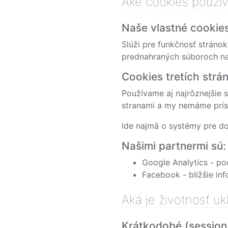
Aké cookies použí
Naše vlastné cookie
Slúži pre funkčnosť stránok
prednahraných súboroch na 
Cookies tretích strá
Používame aj najrôznejšie s
stranami a my nemáme príst
Ide najmä o systémy pre do
Našimi partnermi sú:
Google Analytics - po
Facebook - bližšie in
Aká je životnosť u
Krátkodobé (session