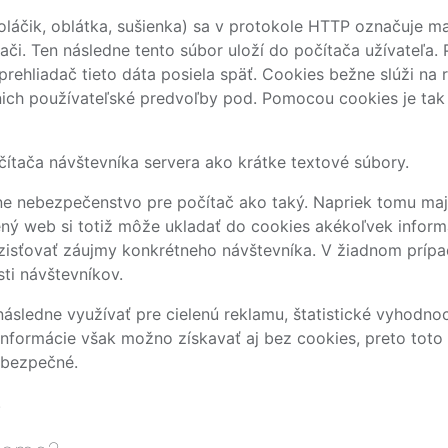
láčik, oblátka, sušienka) sa v protokole HTTP označuje m
i. Ten následne tento súbor uloží do počítača užívateľa. P
rehliadač tieto dáta posiela späť. Cookies bežne slúži na r
 nich používateľské predvoľby pod. Pomocou cookies je tak 
ítača návštevníka servera ako krátke textové súbory.
e nebezpečenstvo pre počítač ako taký. Napriek tomu ma
ný web si totiž môže ukladať do cookies akékoľvek informá
e zisťovať záujmy konkrétneho návštevníka. V žiadnom prí
sti návštevníkov.
následne využívať pre cielenú reklamu, štatistické vyhodno
 informácie však možno získavať aj bez cookies, preto toto
ebezpečné.
.