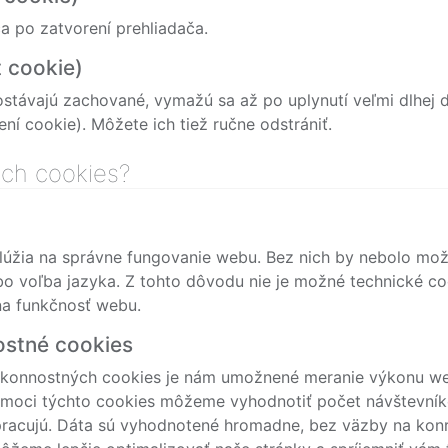
 po zatvorení prehliadača.
 cookie)
ostávajú zachované, vymažú sa až po uplynutí veľmi dlhej d
ní cookie). Môžete ich tiež ručne odstrániť.
ých cookies?
lúžia na správne fungovanie webu. Bez nich by nebolo mož
o voľba jazyka. Z tohto dôvodu nie je možné technické co
na funkčnosť webu.
ostné cookies
ýkonnostných cookies je nám umožnené meranie výkonu w
moci týchto cookies môžeme vyhodnotiť počet návštevníko
racujú. Dáta sú vyhodnotené hromadne, bez väzby na kon