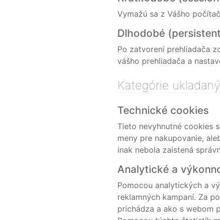
Vymažú sa z Vášho počítača
Dlhodobé (persistent
Po zatvorení prehliadača z
vášho prehliadača a nastave
Kategórie ukladan
Technické cookies
Tieto nevyhnutné cookies s
meny pre nakupovanie, aleb
inak nebola zaistená správ
Analytické a výkonn
Pomocou analytických a v
reklamných kampaní. Za po
prichádza a ako s webom p