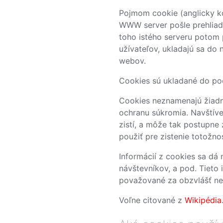
Pojmom cookie (anglicky ko
WWW server pošle prehliadač
toho istého serveru potom p
užívateľov, ukladajú sa do
webov.
Cookies sú ukladané do poč
Cookies neznamenajú žiadn
ochranu súkromia. Navštíve
zistí, a môže tak postupn
použiť pre zistenie totožno
Informácií z cookies sa dá 
návštevníkov, a pod. Tieto
považované za obzvlášť n
Voľne citované z
Wikipédia