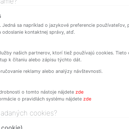
vame?
s
. Jedná sa napríklad o jazykové preferencie používateľov, p
odoslanie kontaktnej správy, atď.
n
lužby našich partnerov, ktorí tiež používajú cookies. Tieto 
up k čítaniu alebo zápisu týchto dát.
ručovanie reklamy alebo analýzy návštevnosti.
drobnosti o tomto nástoje nájdete
zde
formácie o pravidlách systému nájdete
zde
kladaných cookies?
 cookie)