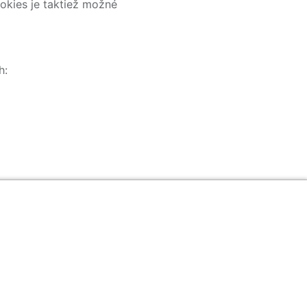
okies je taktiež možné
h:
newslettera a nenechajte si ujsť žiadne