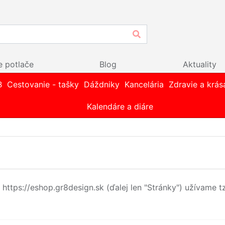
e potlače
Blog
Aktuality
B
Cestovanie - tašky
Dáždniky
Kancelária
Zdravie a krás
Kalendáre a diáre
https://eshop.gr8design.sk (ďalej len "Stránky") užívame t