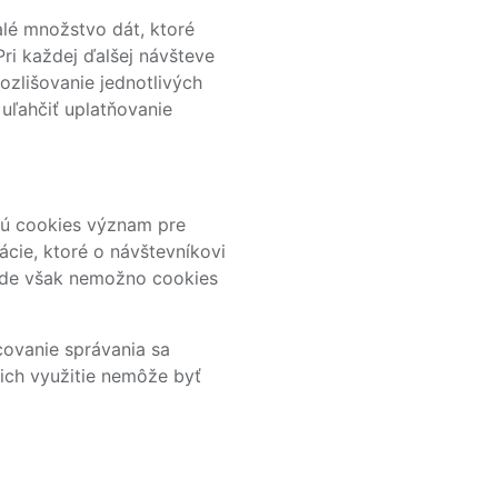
alé množstvo dát, ktoré
ri každej ďalšej návšteve
ozlišovanie jednotlivých
uľahčiť uplatňovanie
jú cookies význam pre
cie, ktoré o návštevníkovi
pade však nemožno cookies
covanie správania sa
 ich využitie nemôže byť