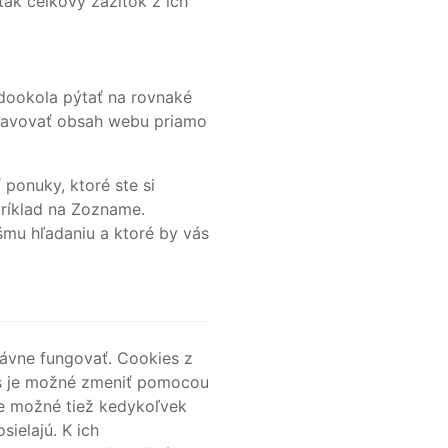
tak celkový zážitok z ich
dookola pýtať na rovnaké
ravovať obsah webu priamo
ponuky, ktoré ste si
príklad na Zozname.
šmu hľadaniu a ktoré by vás
rávne fungovať. Cookies z
ies je možné zmeniť pomocou
je možné tiež kedykoľvek
ielajú. K ich