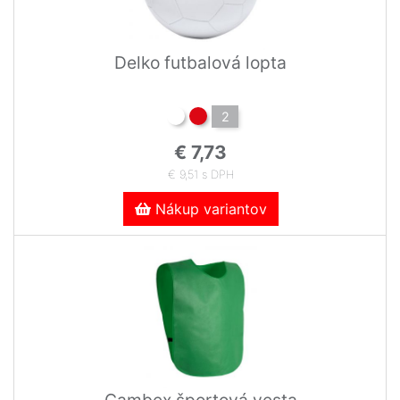
Delko futbalová lopta
2
€ 7,73
€ 9,51 s DPH
Nákup variantov
Cambex športová vesta