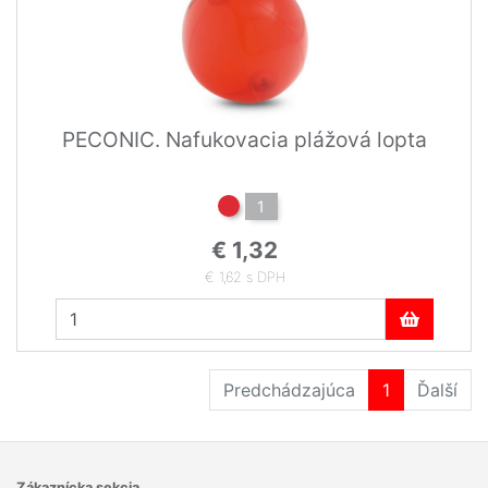
PECONIC. Nafukovacia plážová lopta
1
€ 1,32
€ 1,62 s DPH
Predchádzajúca
1
Ďalší
Zákaznícka sekcia