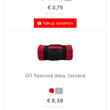
€ 3,75
€ 4,61 s DPH
Nákup variantov
GIT fleecová deka, červená
1
€ 8,38
€ 10,31 s DPH