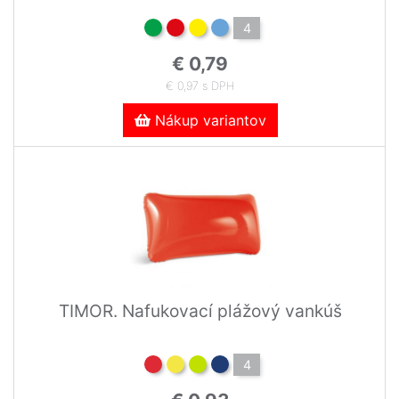
4
€ 0,79
€ 0,97 s DPH
Nákup variantov
TIMOR. Nafukovací plážový vankúš
4