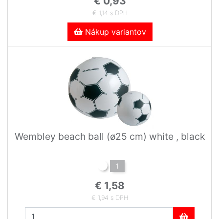
€ 0,93
€ 1,14 s DPH
Nákup variantov
Wembley beach ball (ø25 cm) white , black
1
€ 1,58
€ 1,94 s DPH