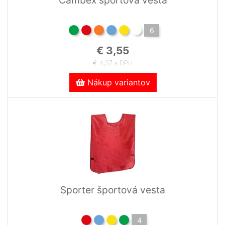
6
€ 3,55
€ 4,37 s DPH
Nákup variantov
Sporter športová vesta
4