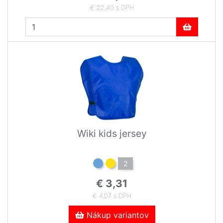
€ 22,40 s DPH
Wiki kids jersey
2
€ 3,31
€ 4,07 s DPH
Nákup variantov