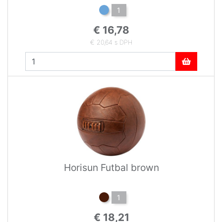
1
€ 16,78
€ 20,64 s DPH
Horisun Futbal brown
1
€ 18,21