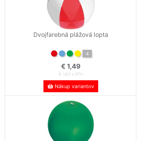
Dvojfarebná plážová lopta
4
€ 1,49
€ 1,83 s DPH
Nákup variantov