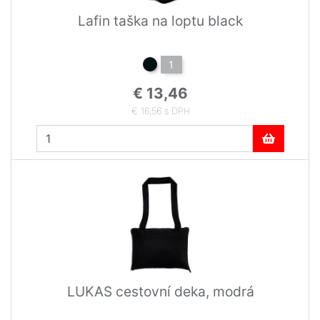
Lafin taška na loptu black
1
€ 13,46
€ 16,56 s DPH
LUKAS cestovní deka, modrá