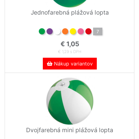
Jednofarebná plážová lopta
7
€ 1,05
€ 1,29 s DPH
Nákup variantov
Dvojfarebná mini plážová lopta