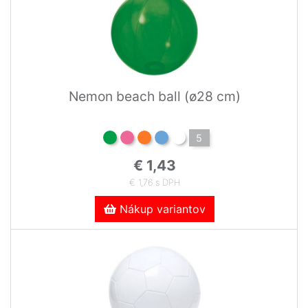
Nemon beach ball (ø28 cm)
5
€ 1,43
€ 1,76 s DPH
Nákup variantov