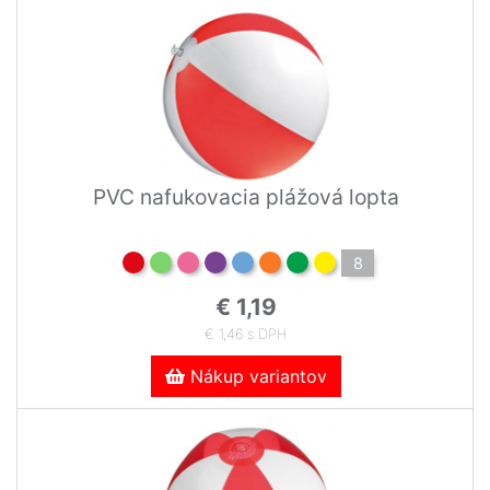
PVC nafukovacia plážová lopta
8
€ 1,19
€ 1,46 s DPH
Nákup variantov