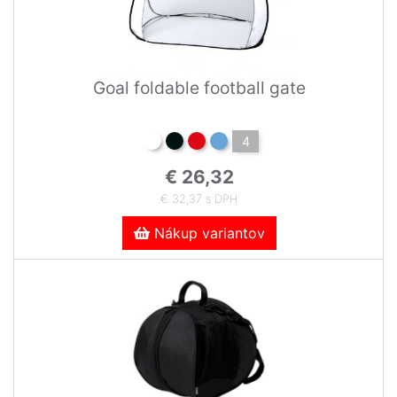
Goal foldable football gate
4
€ 26,32
€ 32,37 s DPH
Nákup variantov