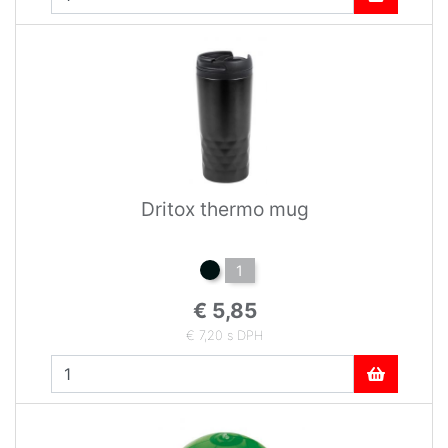
Dritox thermo mug
1
€ 5,85
€ 7,20 s DPH