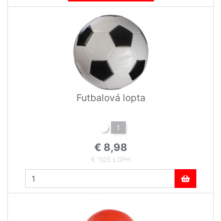
Futbalová lopta
1
€ 8,98
€ 11,05 s DPH