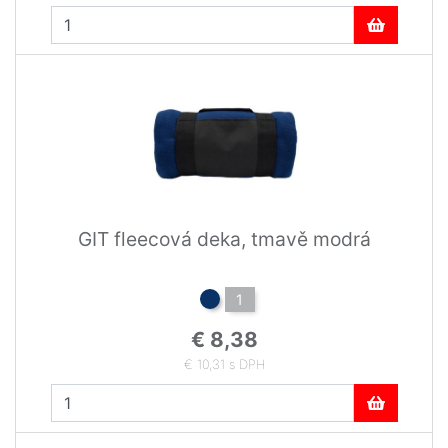
GIT fleecová deka, tmavě modrá
1
€ 8,38
€ 10,31 s DPH