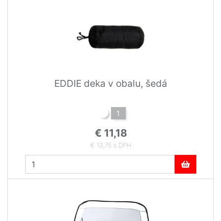
EDDIE deka v obalu, šedá
1
€ 11,18
€ 13,75 s DPH