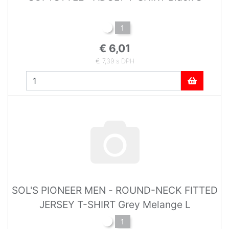
1
€ 6,01
€ 7,39 s DPH
SOL'S PIONEER MEN - ROUND-NECK FITTED
JERSEY T-SHIRT Grey Melange L
1