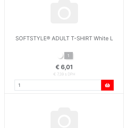
SOFTSTYLE® ADULT T-SHIRT White L
1
€ 6,01
€ 7,39 s DPH