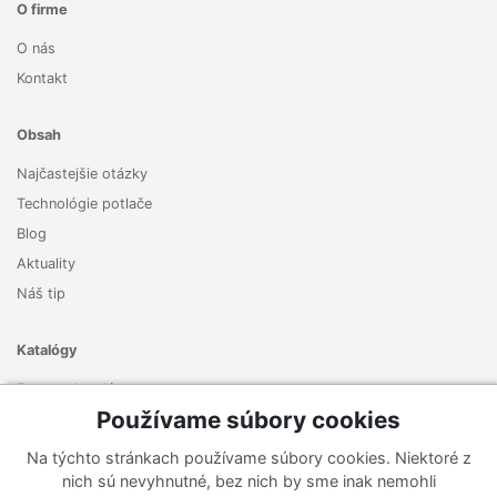
O firme
O nás
Kontakt
Obsah
Najčastejšie otázky
Technológie potlače
Blog
Aktuality
Náš tip
Katalógy
Zoznam katalógov
Používame súbory cookies
Prihlásiť sa k odberu noviniek
Na týchto stránkach používame súbory cookies. Niektoré z
Zaregistrujte sa k odberu nášho newslettera a nenechajte si
nich sú nevyhnutné, bez nich by sme inak nemohli
ujsť žiadne ponuky ani nové produkty.