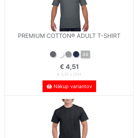
PREMIUM COTTON® ADULT T-SHIRT
44
€ 4,51
€ 5,55 s DPH
Nákup variantov