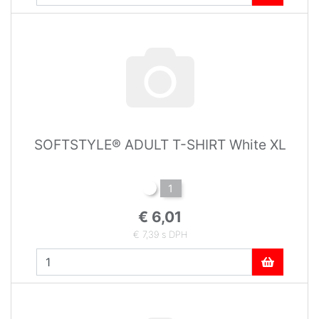
SOFTSTYLE® ADULT T-SHIRT White XL
1
€ 6,01
€ 7,39 s DPH