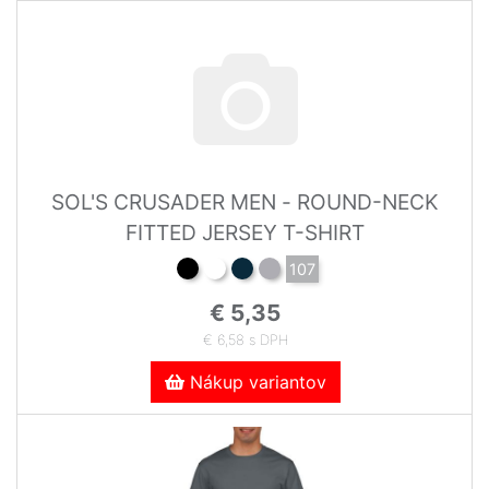
SOL'S CRUSADER MEN - ROUND-NECK
FITTED JERSEY T-SHIRT
107
€ 5,35
€ 6,58 s DPH
Nákup variantov