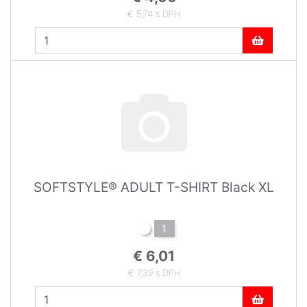
€ 5,74 s DPH
SOFTSTYLE® ADULT T-SHIRT Black XL
1
€ 6,01
€ 7,39 s DPH