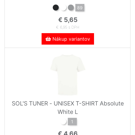
89
€ 5,65
€ 6,95 s DPH
Nákup variantov
SOL'S TUNER - UNISEX T-SHIRT Absolute
White L
1
€ 4,66