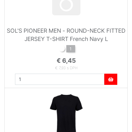
SOL'S PIONEER MEN - ROUND-NECK FITTED
JERSEY T-SHIRT French Navy L
1
€ 6,45
€ 7,93 s DPH