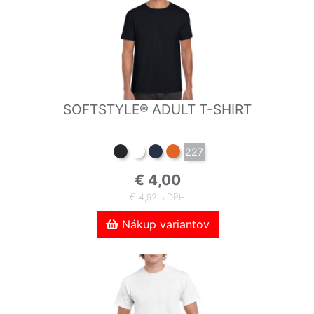
SOFTSTYLE® ADULT T-SHIRT
227
€ 4,00
€ 4,92 s DPH
Nákup variantov