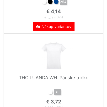
254
€ 4,14
€ 5,09 s DPH
Nákup variantov
THC LUANDA WH. Pánske tričko
6
€ 3,72