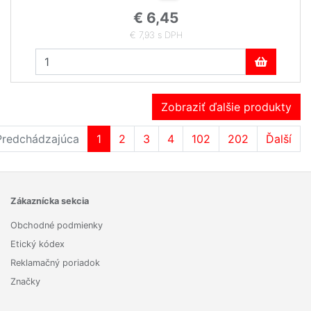
€ 6,45
€ 7,93 s DPH
Zobraziť ďalšie produkty
Predchádzajúca
1
2
3
4
102
202
Ďalší
Zákaznícka sekcia
Obchodné podmienky
Etický kódex
Reklamačný poriadok
Značky