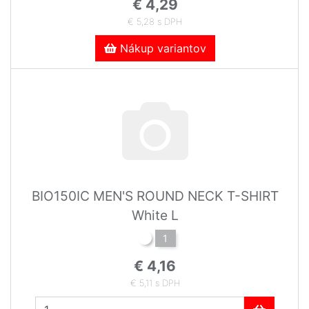
€ 4,29
€ 5,28 s DPH
Nákup variantov
BIO150IC MEN'S ROUND NECK T-SHIRT
White L
1
€ 4,16
€ 5,11 s DPH