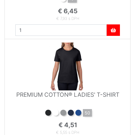
€ 6,45
€ 7,93 s DPH
PREMIUM COTTON® LADIES' T-SHIRT
50
€ 4,51
€ 5,55 s DPH