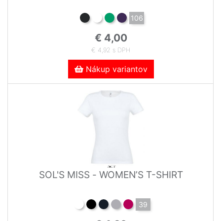
106
€ 4,00
€ 4,92 s DPH
Nákup variantov
SOL'S MISS - WOMEN’S T-SHIRT
39