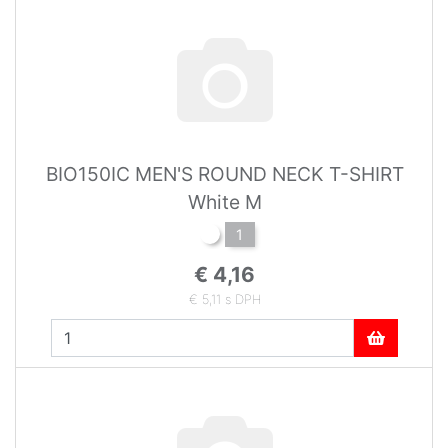
BIO150IC MEN'S ROUND NECK T-SHIRT
White M
1
€ 4,16
€ 5,11 s DPH