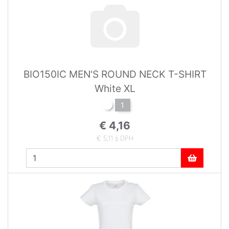
BIO150IC MEN'S ROUND NECK T-SHIRT
White XL
1
€ 4,16
€ 5,11 s DPH