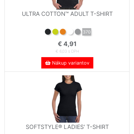
ULTRA COTTON™ ADULT T-SHIRT
370
€ 4,91
€ 6,03 s DPH
Nákup variantov
SOFTSTYLE® LADIES' T-SHIRT