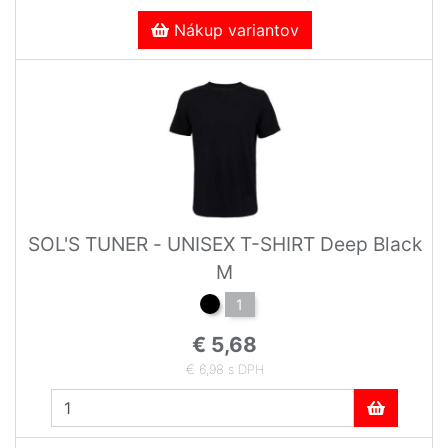
Nákup variantov
SOL'S TUNER - UNISEX T-SHIRT Deep Black
M
1
€ 5,68
€ 6,98 s DPH