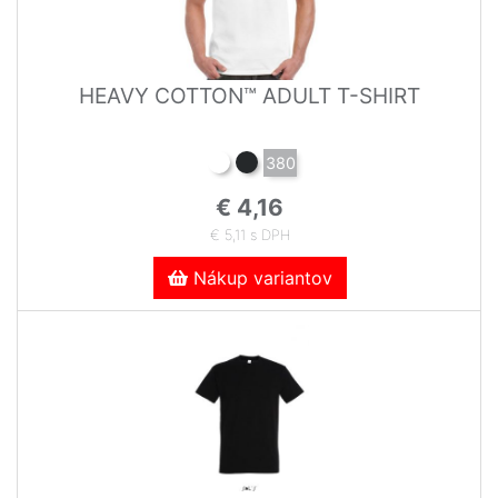
HEAVY COTTON™ ADULT T-SHIRT
380
€ 4,16
€ 5,11 s DPH
Nákup variantov