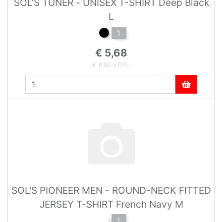
SOL'S TUNER - UNISEX T-SHIRT Deep Black
L
1
€ 5,68
€ 6,98 s DPH
SOL'S PIONEER MEN - ROUND-NECK FITTED
JERSEY T-SHIRT French Navy M
1