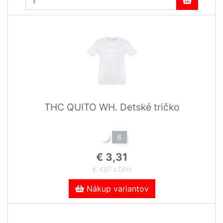
THC QUITO WH. Detské tričko
6
€ 3,31
€ 4,07 s DPH
Nákup variantov