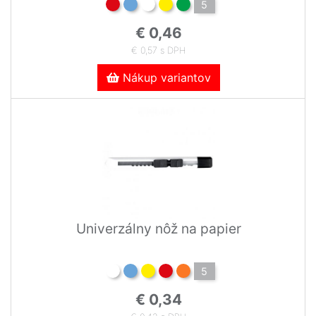
5
€ 0,46
€ 0,57 s DPH
Nákup variantov
Univerzálny nôž na papier
5
€ 0,34