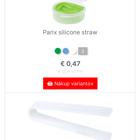
Parix silicone straw
3
€ 0,47
€ 0,58 s DPH
Nákup variantov