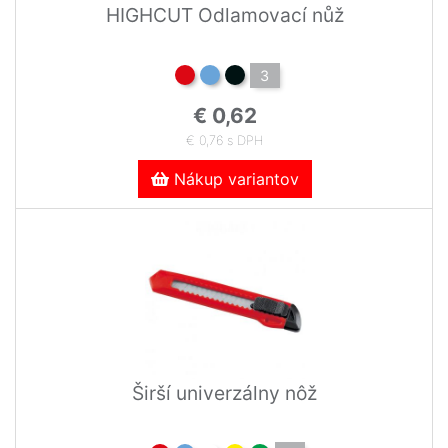
HIGHCUT Odlamovací nůž
3
€ 0,62
€ 0,76 s DPH
Nákup variantov
Širší univerzálny nôž