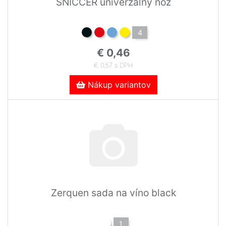
SNICCER univerzálny nôž
4
€ 0,46
€ 0,57 s DPH
Nákup variantov
Zerquen sada na víno black
1