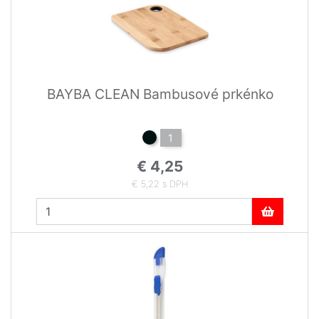
BAYBA CLEAN Bambusové prkénko
1
€ 4,25
€ 5,22 s DPH