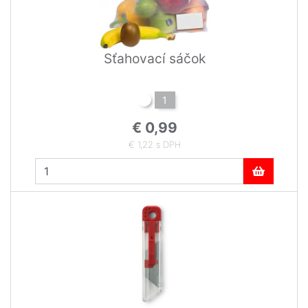
Sťahovací sáčok
1
€ 0,99
€ 1,22 s DPH