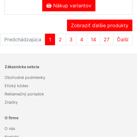
Nákup variantov
Zobraziť ďalšie produkty
Predchádzajúca
1
2
3
4
14
27
Ďalší
Zákaznícka sekcia
Obchodné podmienky
Etický kódex
Reklamačný poriadok
Značky
O firme
O nás
Kontakt