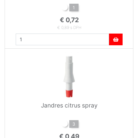
1
€ 0,72
€ 0,89 s DPH
Jandres citrus spray
3
€ 0,49