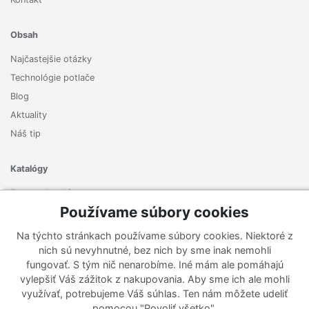
Obsah
Najčastejšie otázky
Technológie potlače
Blog
Aktuality
Náš tip
Katalógy
Zoznam katalógov
Používame súbory cookies
Prihlásiť sa k odberu noviniek
Na týchto stránkach používame súbory cookies. Niektoré z
Zaregistrujte sa k odberu nášho newslettera a nenechajte si
nich sú nevyhnutné, bez nich by sme inak nemohli
ujsť žiadne ponuky ani nové produkty.
fungovať. S tým nič nenarobíme. Iné mám ale pomáhajú
vylepšiť Váš zážitok z nakupovania. Aby sme ich ale mohli
využívať, potrebujeme Váš súhlas. Ten nám môžete udeliť
pomocou "Povoliť všetko".