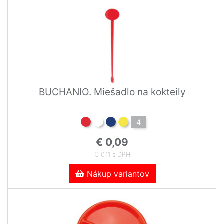
BUCHANIO. Miešadlo na kokteily
4
€ 0,09
€ 0,11 s DPH
Nákup variantov