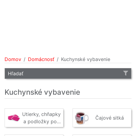
Domov
Domácnosť
Kuchynské vybavenie
Hľadať
Kuchynské vybavenie
Utierky, chňapky
Čajové sitká
a podložky pod
hrnce