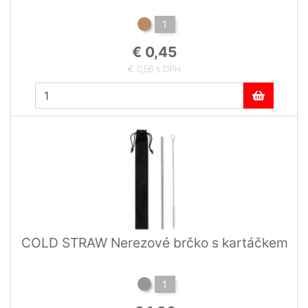
1
€ 0,45
€ 0,56 s DPH
COLD STRAW Nerezové brčko s kartáčkem
1