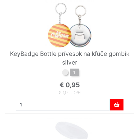
KeyBadge Bottle prívesok na kľúče gombík
silver
1
€ 0,95
€ 1,17 s DPH