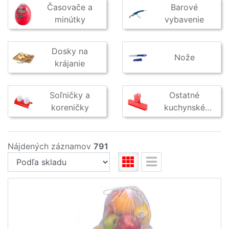
Časovače a
Barové
minútky
vybavenie
Dosky na
Nože
krájanie
Soľničky a
Ostatné
koreničky
kuchynské
vybavenie
Nájdených záznamov
791