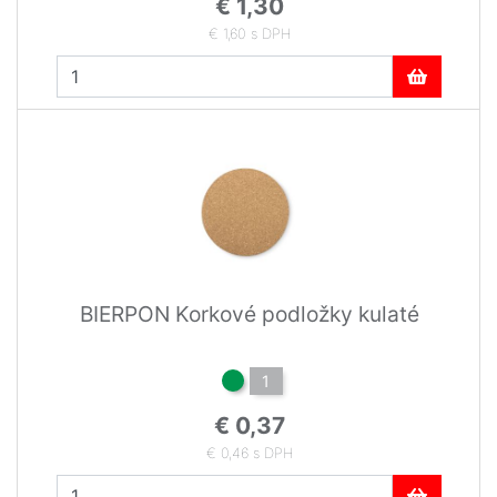
€ 1,30
€ 1,60 s DPH
BIERPON Korkové podložky kulaté
1
€ 0,37
€ 0,46 s DPH