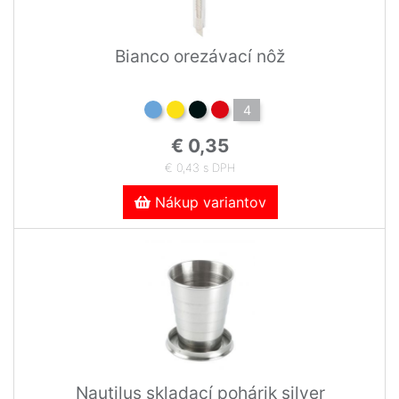
Bianco orezávací nôž
4
€ 0,35
€ 0,43 s DPH
Nákup variantov
Nautilus skladací pohárik silver