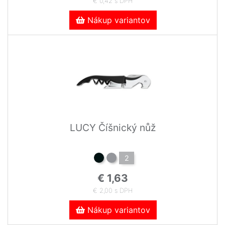
€ 0,42 s DPH
Nákup variantov
LUCY Číšnický nůž
2
€ 1,63
€ 2,00 s DPH
Nákup variantov