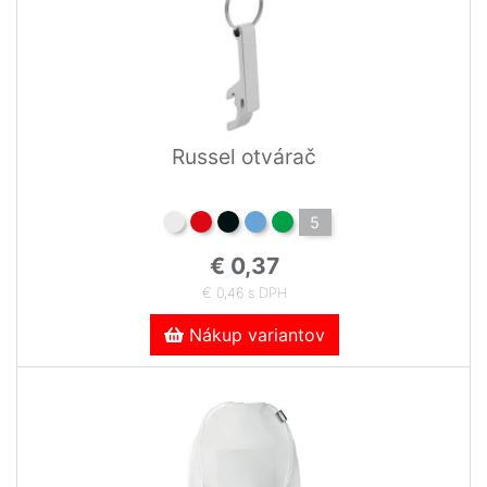
Russel otvárač
5
€ 0,37
€ 0,46 s DPH
Nákup variantov