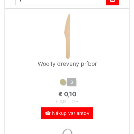
Woolly drevený príbor
3
€ 0,10
€ 0,12 s DPH
Nákup variantov