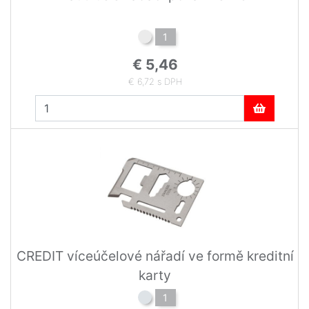
1
€ 5,46
€ 6,72 s DPH
CREDIT víceúčelové nářadí ve formě kreditní
karty
1