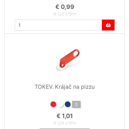
€ 0,99
€ 1,22 s DPH
TOKEV. Krájač na pizzu
3
€ 1,01
€ 1,24 s DPH