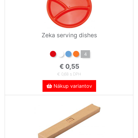
Zeka serving dishes
4
€ 0,55
€ 0,68 s DPH
Nákup variantov