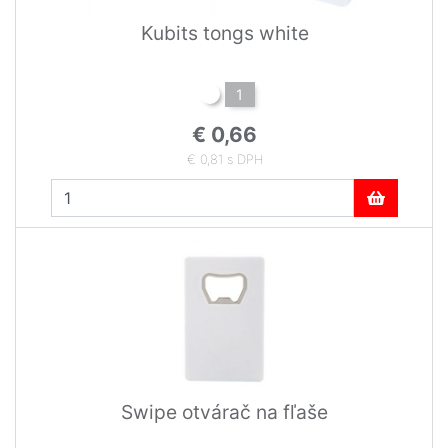
Kubits tongs white
1
€ 0,66
€ 0,81 s DPH
Swipe otvárač na fľaše