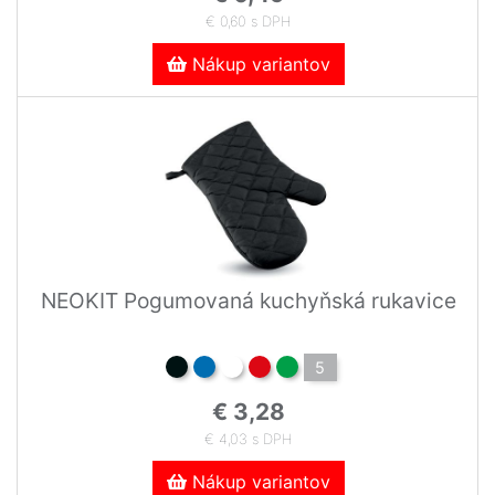
€ 0,60 s DPH
Nákup variantov
NEOKIT Pogumovaná kuchyňská rukavice
5
€ 3,28
€ 4,03 s DPH
Nákup variantov