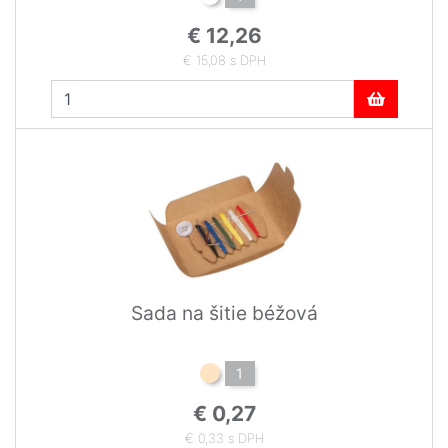
€ 12,26
€ 15,08 s DPH
Sada na šitie béžová
1
€ 0,27
€ 0,33 s DPH