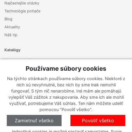
Najčastejšie otázky
Technológie potlače
Blog
Aktuality
Náš tip
Katalógy
Zoznam katalógov
Používame súbory cookies
Prihlásiť sa k odberu noviniek
Na týchto stránkach používame súbory cookies. Niektoré z
Zaregistrujte sa k odberu nášho newslettera a nenechajte si
nich sú nevyhnutné, bez nich by sme inak nemohli
ujsť žiadne ponuky ani nové produkty.
fungovať. S tým nič nenarobíme. Iné mám ale pomáhajú
vylepšiť Váš zážitok z nakupovania. Aby sme ich ale mohli
využívať, potrebujeme Váš súhlas. Ten nám môžete udeliť
pomocou "Povoliť všetko".
Zamietnuť všetko
Povoliť všetko
Jednotlivé cookies je možné nastaviť samostatne. Svoje