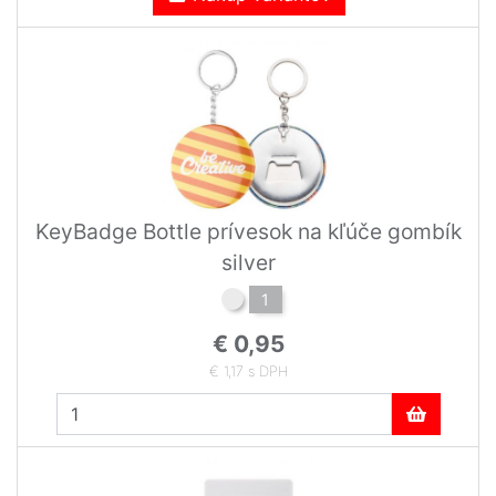
KeyBadge Bottle prívesok na kľúče gombík
silver
1
€ 0,95
€ 1,17 s DPH