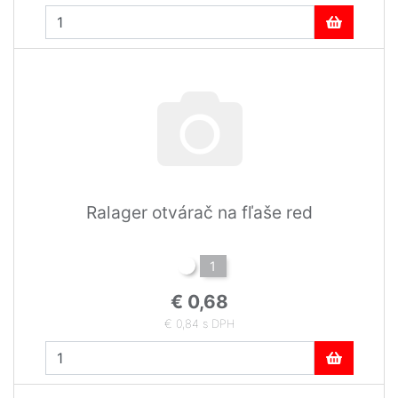
Ralager otvárač na fľaše red
1
€ 0,68
€ 0,84 s DPH