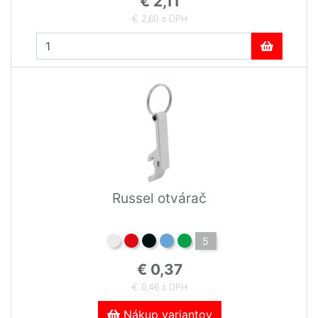
€ 2,11
€ 2,60 s DPH
Russel otvárač
5
€ 0,37
€ 0,46 s DPH
Nákup variantov