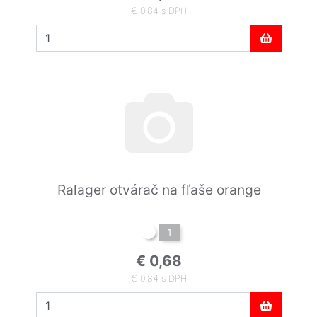
€ 0,84 s DPH
Ralager otvárač na fľaše orange
1
€ 0,68
€ 0,84 s DPH