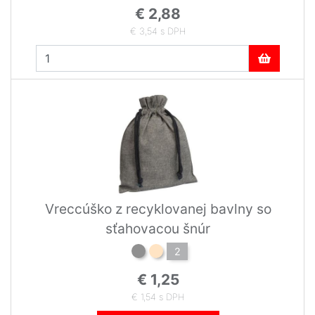
€ 2,88
€ 3,54 s DPH
Vreccúško z recyklovanej bavlny so
sťahovacou šnúr
2
€ 1,25
€ 1,54 s DPH