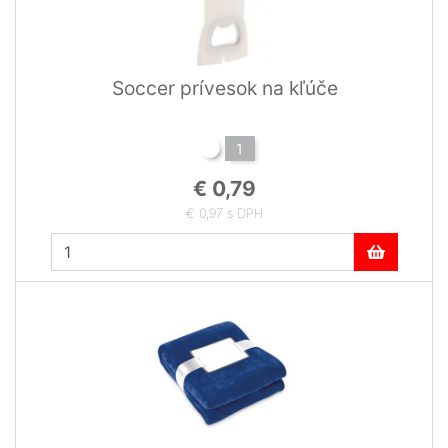
Soccer prívesok na kľúče
1
€ 0,79
€ 0,97 s DPH