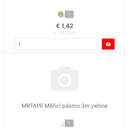
1
€ 1,42
€ 1,75 s DPH
MRTAPE Měřicí pásmo 3m yellow
1