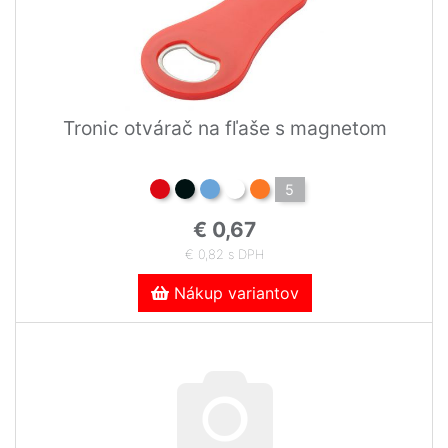
Tronic otvárač na fľaše s magnetom
5
€ 0,67
€ 0,82 s DPH
Nákup variantov