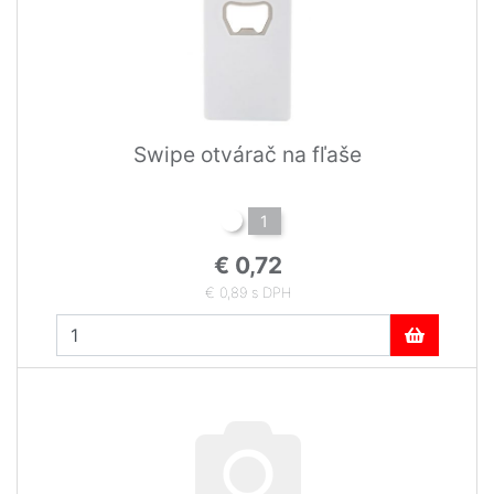
Swipe otvárač na fľaše
1
€ 0,72
€ 0,89 s DPH