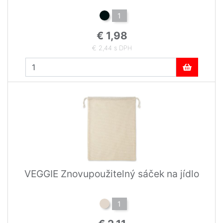
1
€ 1,98
€ 2,44 s DPH
VEGGIE Znovupoužitelný sáček na jídlo
1