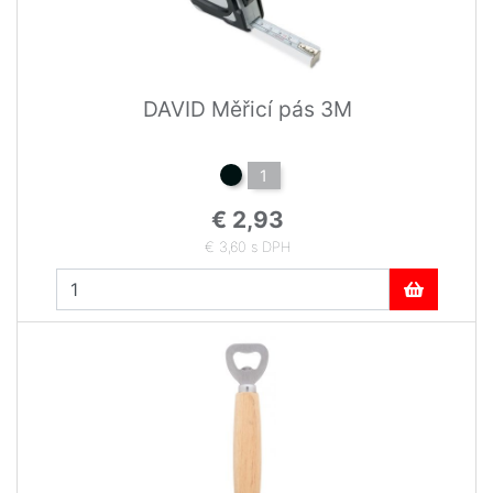
DAVID Měřicí pás 3M
1
€ 2,93
€ 3,60 s DPH