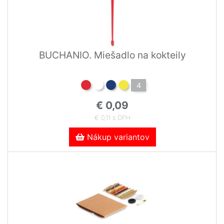
BUCHANIO. Miešadlo na kokteily
4
€ 0,09
€ 0,11 s DPH
Nákup variantov