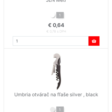
1
€ 0,64
€ 0,78 s DPH
Umbria otvárač na fľaše silver , black
1