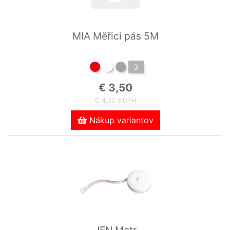
MIA Měřicí pás 5M
3
€ 3,50
€ 4,30 s DPH
Nákup variantov
JEN Metr