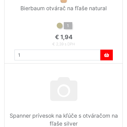
Bierbaum otvárač na fľaše natural
1
€ 1,94
€ 2,39 s DPH
Spanner prívesok na kľúče s otváračom na
fľaše silver