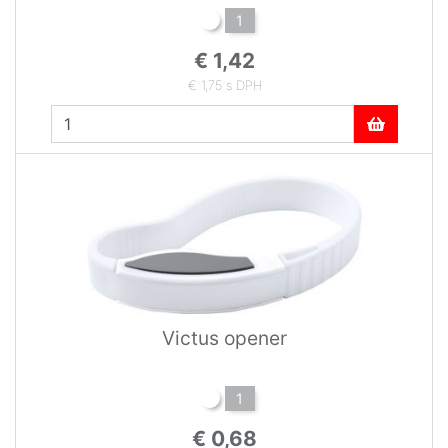
1
€ 1,42
€ 1,75 s DPH
Victus opener
1
€ 0,68