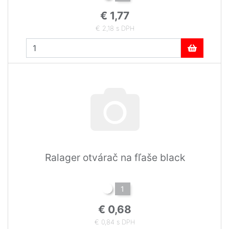
€ 1,77
€ 2,18 s DPH
Ralager otvárač na fľaše black
1
€ 0,68
€ 0,84 s DPH