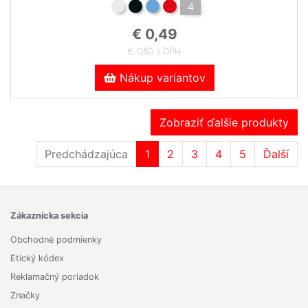
4
€ 0,49
€ 0,60 s DPH
Nákup variantov
Zobraziť ďalšie produkty
Predchádzajúca
1
2
3
4
5
Ďalší
Zákaznícka sekcia
Obchodné podmienky
Etický kódex
Reklamačný poriadok
Značky