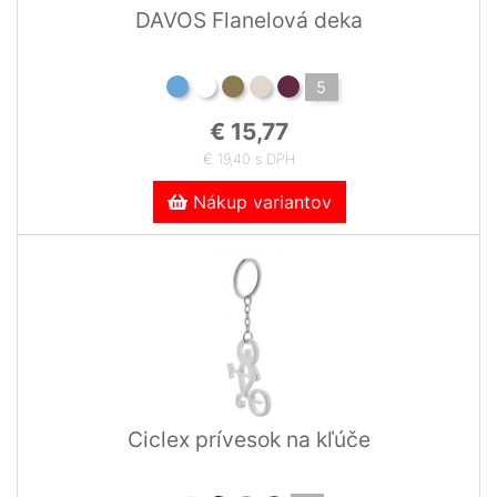
DAVOS Flanelová deka
5
€ 15,77
€ 19,40 s DPH
Nákup variantov
Ciclex prívesok na kľúče