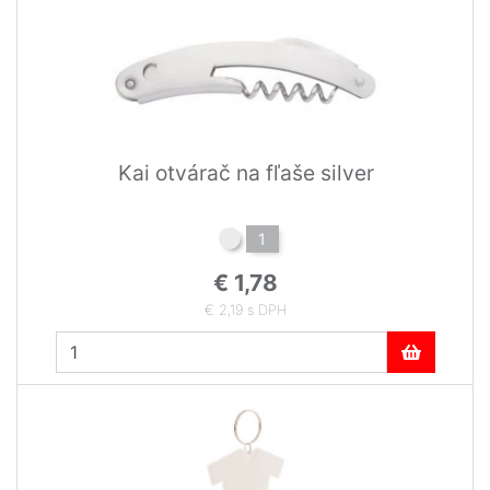
Kai otvárač na fľaše silver
1
€ 1,78
€ 2,19 s DPH