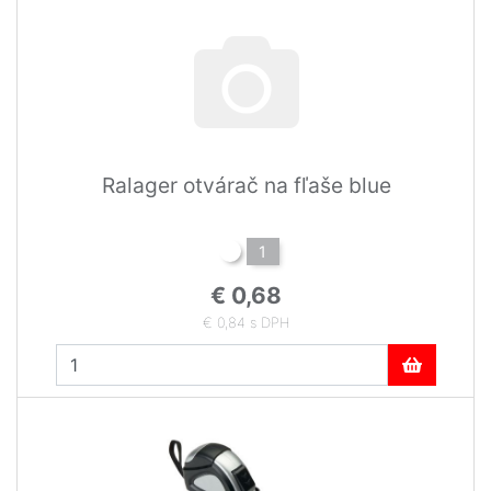
Ralager otvárač na fľaše blue
1
€ 0,68
€ 0,84 s DPH