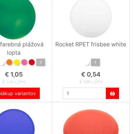
farebná plážová
Rocket RPET frisbee white
lopta
7
1
€ 1,05
€ 0,54
€ 1,29 s DPH
€ 0,66 s DPH
ákup variantov