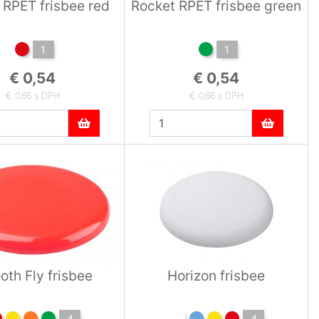
 RPET frisbee red
Rocket RPET frisbee green
1
1
€ 0,54
€ 0,54
€ 0,66 s DPH
€ 0,66 s DPH
th Fly frisbee
Horizon frisbee
4
4