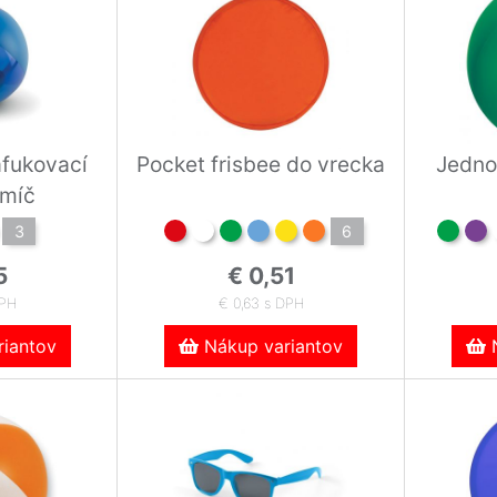
fukovací
Pocket frisbee do vrecka
Jedno
 míč
3
6
5
€ 0,51
DPH
€ 0,63 s DPH
iantov
Nákup variantov
N