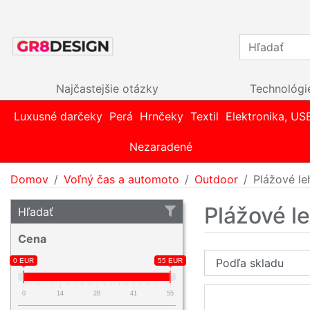
Najčastejšie otázky
Technológi
Luxusné darčeky
Perá
Hrnčeky
Textil
Elektronika, US
Nezaradené
Domov
Voľný čas a automoto
Outdoor
Plážové le
Plážové l
Hľadať
Cena
0 EUR
55 EUR
0
14
28
41
55