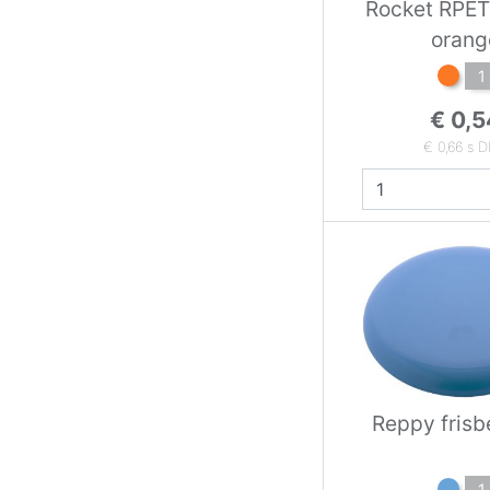
Rocket RPET
orang
1
€ 0,5
€ 0,66 s 
Reppy frisb
1