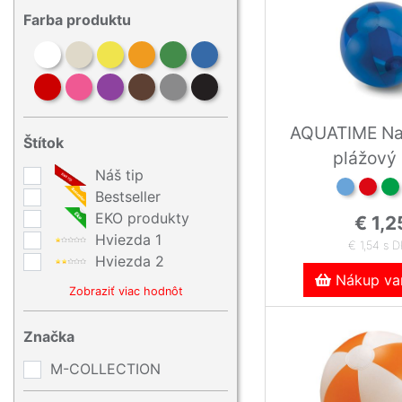
Farba produktu
AQUATIME Na
Štítok
plážový
Náš tip
Bestseller
EKO produkty
€ 1,2
Hviezda 1
€ 1,54 s 
Hviezda 2
Nákup var
Zobraziť viac hodnôt
Značka
M-COLLECTION