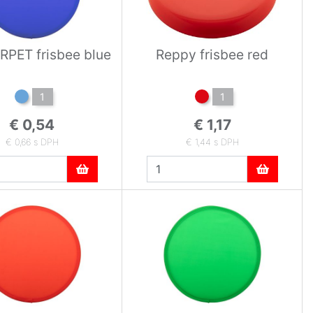
RPET frisbee blue
Reppy frisbee red
1
1
€ 0,54
€ 1,17
€ 0,66 s DPH
€ 1,44 s DPH