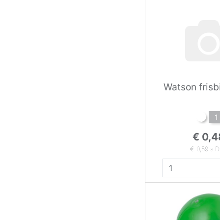
Watson frisb
1
€ 0,4
€ 0,59 s 