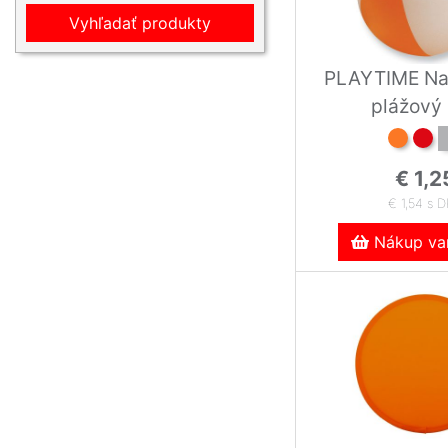
Vyhľadať produkty
PLAYTIME Na
plážový
€ 1,2
€ 1,54 s 
Nákup var