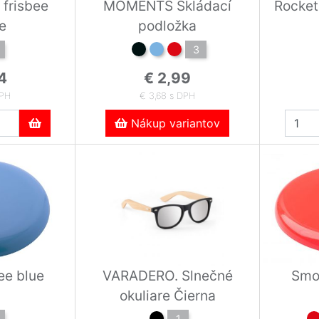
 frisbee
MOMENTS Skládací
Rocket
e
podložka
3
4
€ 2,99
DPH
€ 3,68 s DPH
Nákup variantov
ee blue
VARADERO. Slnečné
Smoo
okuliare Čierna
1