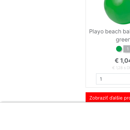
Playo beach ba
gree
1
€ 1,0
€ 1,28 s 
Zobraziť ďalšie p
Zákaznícka sekcia
O firme
Obsah