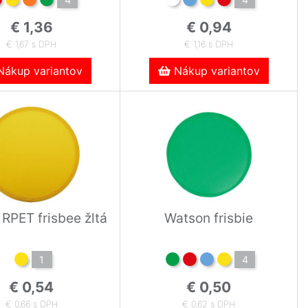
€ 1,36
€ 0,94
€ 1,67 s DPH
€ 1,16 s DPH
ákup variantov
Nákup variantov
RPET frisbee žltá
Watson frisbie
1
4
€ 0,54
€ 0,50
€ 0,66 s DPH
€ 0,62 s DPH