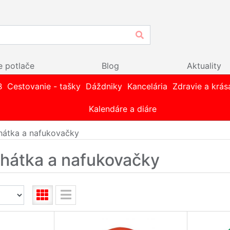
e potlače
Blog
Aktuality
B
Cestovanie - tašky
Dáždniky
Kancelária
Zdravie a krás
Kalendáre a diáre
hátka a nafukovačky
ehátka a nafukovačky