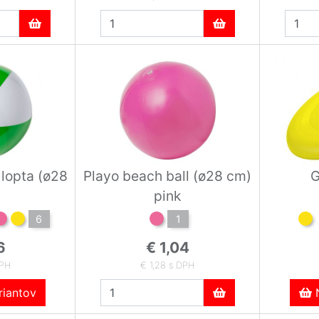
 lopta (ø28
Playo beach ball (ø28 cm)
G
pink
6
1
6
€ 1,04
DPH
€ 1,28 s DPH
iantov
N