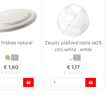
 frisbee natural
Zeusty plážová lopta (ø28
cm) white , white
1
1
€ 1,80
€ 1,17
€ 2,21 s DPH
€ 1,44 s DPH