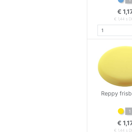
€ 1,1
€ 1,44 s 
Reppy frisb
1
€ 1,1
€ 1,44 s 