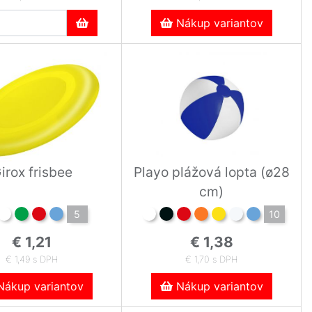
Nákup variantov
irox frisbee
Playo plážová lopta (ø28
cm)
5
10
€ 1,21
€ 1,38
€ 1,49 s DPH
€ 1,70 s DPH
ákup variantov
Nákup variantov