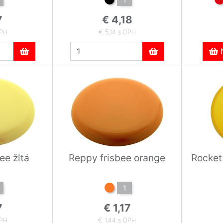
7
€ 4,18
DPH
€ 5,14 s DPH
N
ee žltá
Reppy frisbee orange
Rocket 
1
7
€ 1,17
DPH
€ 1,44 s DPH