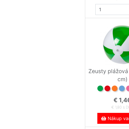
Zeusty plážová
cm)
€ 1,4
€ 1,80 s 
Nákup var