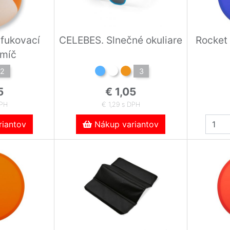
fukovací
CELEBES. Slnečné okuliare
Rocket 
 míč
2
3
5
€ 1,05
DPH
€ 1,29 s DPH
iantov
Nákup variantov