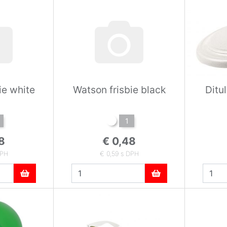
ie white
Watson frisbie black
Ditul
1
8
€ 0,48
DPH
€ 0,59 s DPH