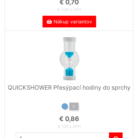
€ 0,70
€ 0,86 s DPH
Nákup variantov
QUICKSHOWER Přesýpací hodiny do sprchy
1
€ 0,86
€ 1,06 s DPH