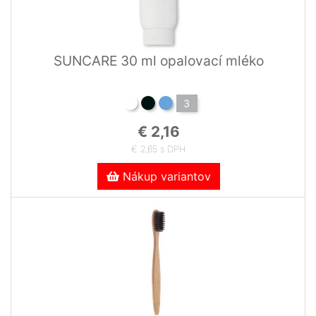
SUNCARE 30 ml opalovací mléko
3
€ 2,16
€ 2,65 s DPH
Nákup variantov