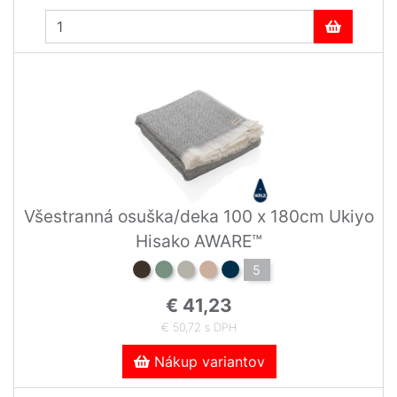
Všestranná osuška/deka 100 x 180cm Ukiyo
Hisako AWARE™
5
€ 41,23
€ 50,72 s DPH
Nákup variantov