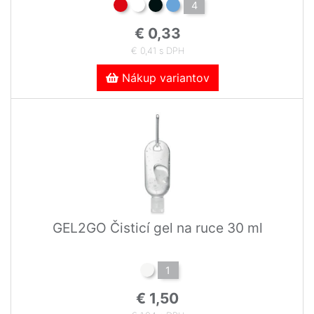
4
€ 0,33
€ 0,41 s DPH
Nákup variantov
GEL2GO Čisticí gel na ruce 30 ml
1
€ 1,50