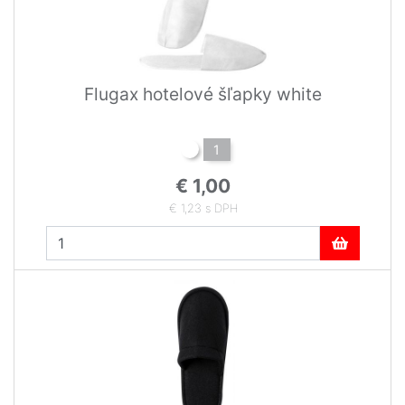
Flugax hotelové šľapky white
1
€ 1,00
€ 1,23 s DPH