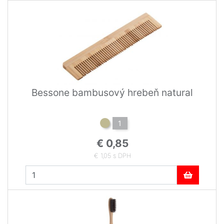
Bessone bambusový hrebeň natural
1
€ 0,85
€ 1,05 s DPH