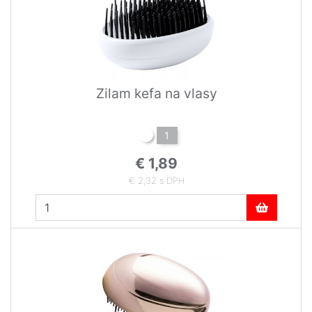
Zilam kefa na vlasy
1
€ 1,89
€ 2,32 s DPH