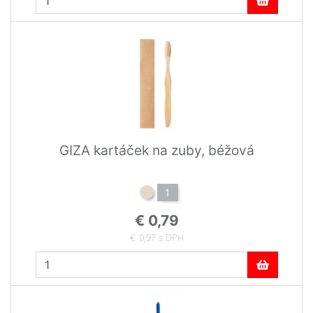
GIZA kartáček na zuby, béžová
1
€ 0,79
€ 0,97 s DPH