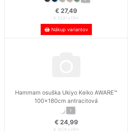
€ 27,49
€ 33,81 s DPH
Nákup variantov
Hammam osuška Ukiyo Keiko AWARE™
100x180cm antracitová
1
€ 24,99
€ 30,74 s DPH