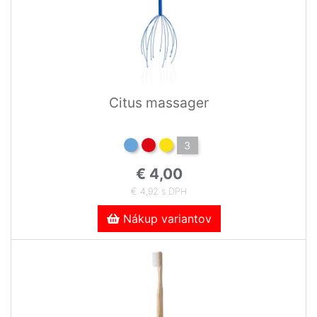
Citus massager
3
€ 4,00
€ 4,92 s DPH
Nákup variantov