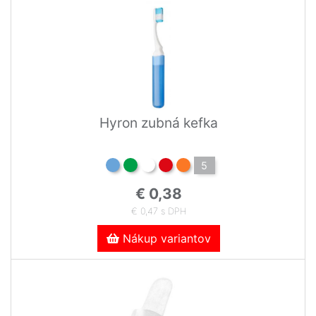
Hyron zubná kefka
5
€ 0,38
€ 0,47 s DPH
Nákup variantov