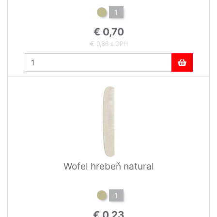
1
€ 0,70
€ 0,86 s DPH
Wofel hrebeň natural
1
€ 0,23