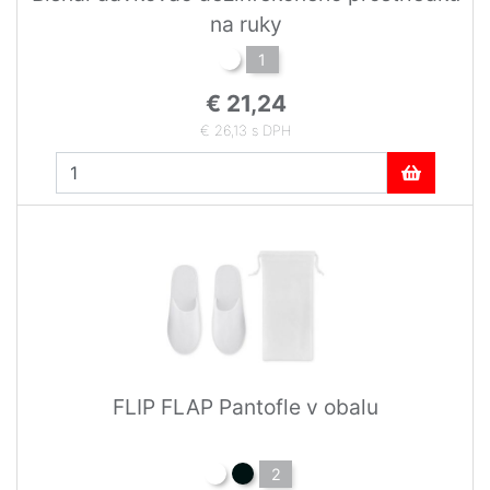
na ruky
1
€ 21,24
€ 26,13 s DPH
FLIP FLAP Pantofle v obalu
2