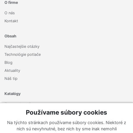
O firme
O nás
Kontakt
Obsah
Najčastejšie otázky
Technológie potlače
Blog
Aktuality
Náš tip
Katalógy
Zoznam katalógov
Používame súbory cookies
Prihlásiť sa k odberu noviniek
Na týchto stránkach používame súbory cookies. Niektoré z
Zaregistrujte sa k odberu nášho newslettera a nenechajte si
nich sú nevyhnutné, bez nich by sme inak nemohli
ujsť žiadne ponuky ani nové produkty.