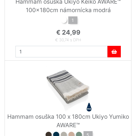
Hammam osuška Ukiyo Keiko AWARE™
100x180cm námornícka modrá
1
€ 24,99
€ 30,74 s DPH
Hammam osuška 100 x 180cm Ukiyo Yumiko
AWARE™
5