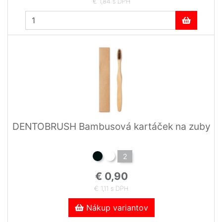
€ 1,84 s DPH
DENTOBRUSH Bambusová kartáček na zuby
2
€ 0,90
€ 1,11 s DPH
Nákup variantov