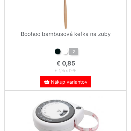
Boohoo bambusová kefka na zuby
2
€ 0,85
€ 1,05 s DPH
Nákup variantov