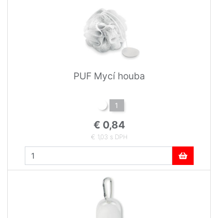
PUF Mycí houba
1
€ 0,84
€ 1,03 s DPH