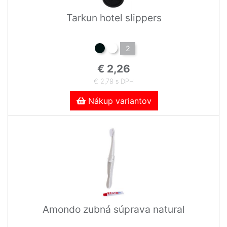
Tarkun hotel slippers
2
€ 2,26
€ 2,78 s DPH
Nákup variantov
Amondo zubná súprava natural