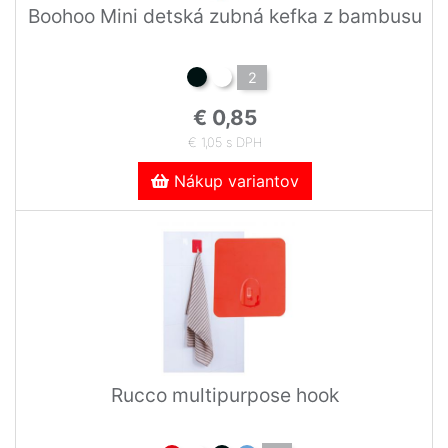
Boohoo Mini detská zubná kefka z bambusu
2
€ 0,85
€ 1,05 s DPH
Nákup variantov
Rucco multipurpose hook