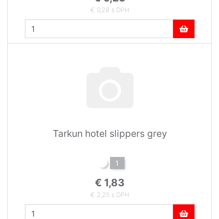
€ 0,28 s DPH
Tarkun hotel slippers grey
1
€ 1,83
€ 2,25 s DPH