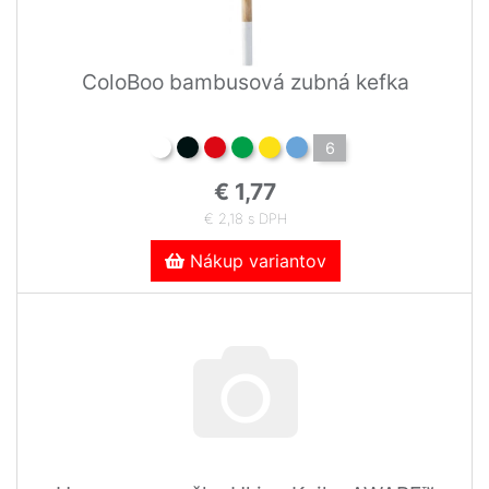
ColoBoo bambusová zubná kefka
6
€ 1,77
€ 2,18 s DPH
Nákup variantov