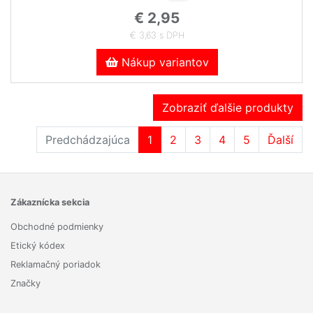
€ 2,95
€ 3,63 s DPH
Nákup variantov
Zobraziť ďalšie produkty
Predchádzajúca
1
2
3
4
5
Ďalší
Zákaznícka sekcia
Obchodné podmienky
Etický kódex
Reklamačný poriadok
Značky