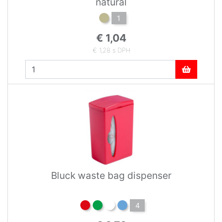
natural
1
€ 1,04
€ 1,28 s DPH
Bluck waste bag dispenser
4