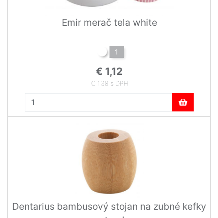
Emir merač tela white
1
€ 1,12
€ 1,38 s DPH
Dentarius bambusový stojan na zubné kefky