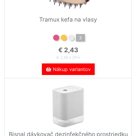
Tramux kefa na vlasy
3
€ 2,43
€ 2,99 s DPH
Nákup variantov
Bisnal dávkovač dezinfekčného prostriedku