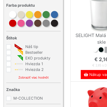
Farba produktu
SELIGHT Malá 
Štítok
skle
Náš tip
Bestseller
EKO produkty
€ 2,1
Hviezda 1
€ 2,65 s 
Hviezda 2
Nákup var
Zobraziť viac hodnôt
Značka
M-COLLECTION