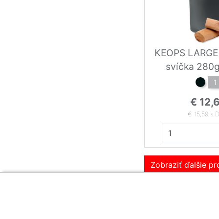
KEOPS LARGE 
svíčka 
1
€ 12,
€ 15,59 s 
Zobraziť ďalšie p
Zákaznícka sekcia
O firme
Obsah