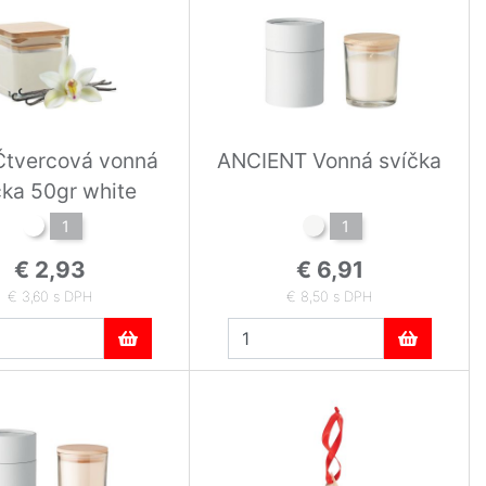
Čtvercová vonná
ANCIENT Vonná svíčka
čka 50gr white
1
1
€ 2,93
€ 6,91
€ 3,60 s DPH
€ 8,50 s DPH