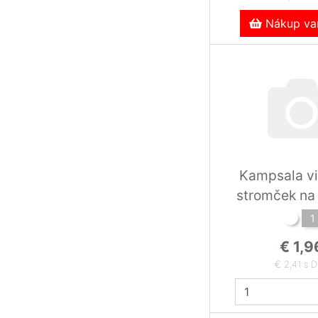
Nákup var
Kampsala v
stromček na 
1
€ 1,9
€ 2,41 s 