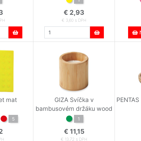
3
€ 2,93
DPH
€ 3,60 s DPH
N
et mat
GIZA Svíčka v
PENTAS 
bambusovém držáku wood
5
1
2
€ 11,15
DPH
€ 13,72 s DPH