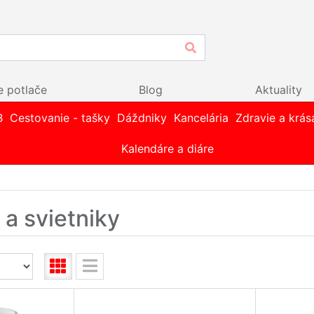
e potlače
Blog
Aktuality
B
Cestovanie - tašky
Dáždniky
Kancelária
Zdravie a krás
Kalendáre a diáre
 a svietniky