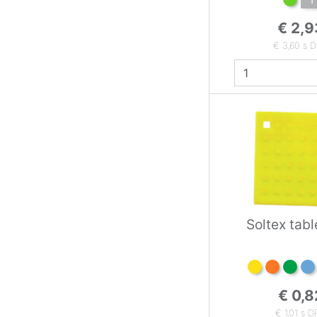
€ 2,9
€ 3,60 s 
Soltex tabl
€ 0,8
€ 1,01 s 