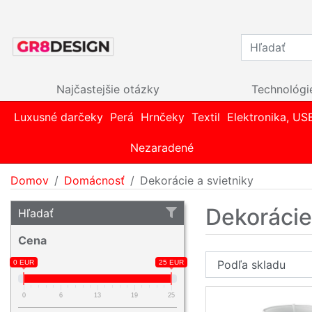
Najčastejšie otázky
Technológi
Luxusné darčeky
Perá
Hrnčeky
Textil
Elektronika, US
Nezaradené
Domov
Domácnosť
Dekorácie a svietniky
Dekorácie
Hľadať
Cena
0 EUR
25 EUR
0
6
13
19
25