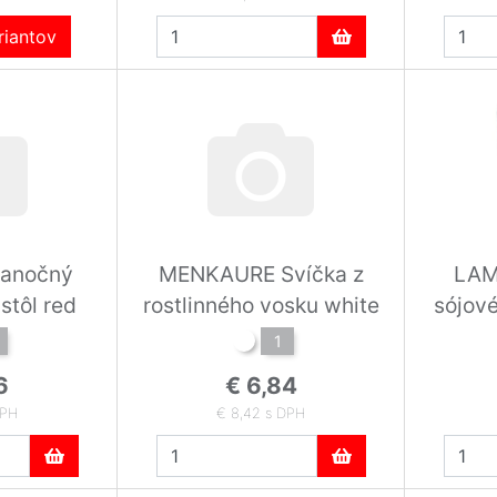
iantov
ianočný
MENKAURE Svíčka z
LAM
stôl red
rostlinného vosku white
sójov
1
6
€ 6,84
DPH
€ 8,42 s DPH