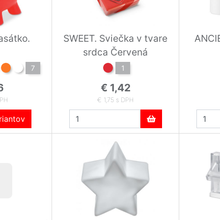
sátko.
SWEET. Sviečka v tvare
ANCI
srdca Červená
7
1
6
€ 1,42
DPH
€ 1,75 s DPH
iantov