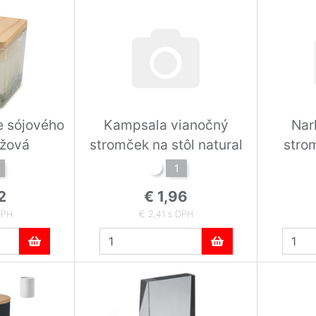
e sójového
Kampsala vianočný
Nar
éžová
stromček na stôl natural
strom
1
2
€ 1,96
DPH
€ 2,41 s DPH