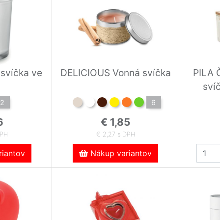
svíčka ve
DELICIOUS Vonná svíčka
PILA 
sví
2
6
6
€ 1,85
DPH
€ 2,27 s DPH
iantov
Nákup variantov