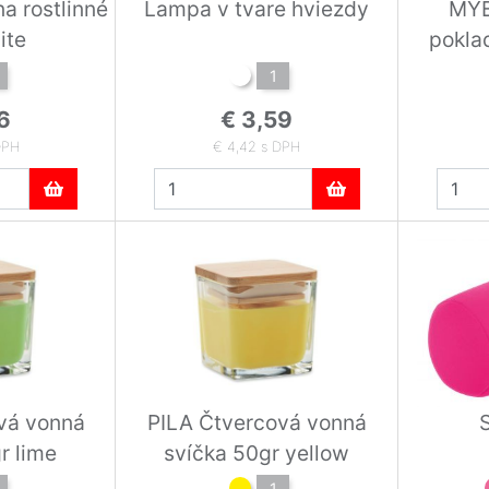
a rostlinné
Lampa v tvare hviezdy
MYB
ite
pokla
1
6
€ 3,59
DPH
€ 4,42 s DPH
vá vonná
PILA Čtvercová vonná
S
r lime
svíčka 50gr yellow
1