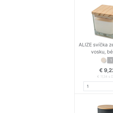
ALIZE svíčka z
vosku, b
1
€ 9,2
€ 11,34 s 