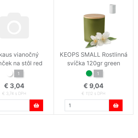
kaus vianočný
KEOPS SMALL Rostlinná
ček na stôl red
svíčka 120gr green
1
1
€ 3,04
€ 9,04
€ 3,74 s DPH
€ 11,12 s DPH