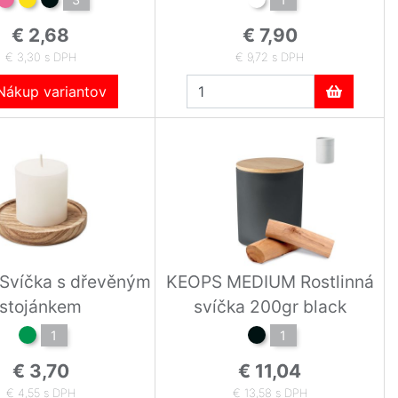
€ 2,68
€ 7,90
€ 3,30 s DPH
€ 9,72 s DPH
ákup variantov
Svíčka s dřevěným
KEOPS MEDIUM Rostlinná
stojánkem
svíčka 200gr black
1
1
€ 3,70
€ 11,04
€ 4,55 s DPH
€ 13,58 s DPH