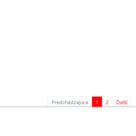
Predchádzajúca
1
2
Ďalší