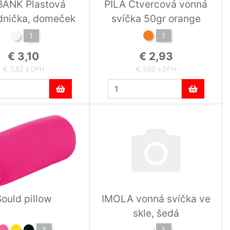
ANK Plastová
PILA Čtvercová vonná
dnička, domeček
svíčka 50gr orange
1
1
€ 3,10
€ 2,93
€ 3,82 s DPH
€ 3,60 s DPH
ould pillow
IMOLA vonná svíčka ve
skle, šedá
3
1