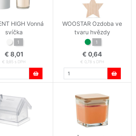
ENT HIGH Vonná
WOOSTAR Ozdoba ve
svíčka
tvaru hvězdy
1
1
€ 8,01
€ 0,64
€ 9,85 s DPH
€ 0,78 s DPH