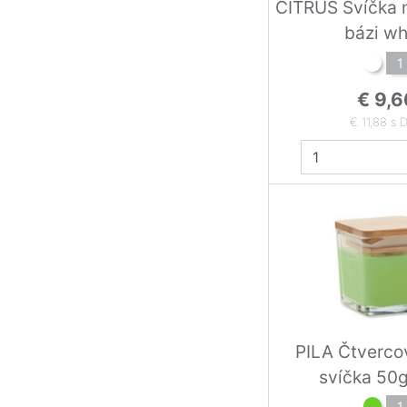
CITRUS Svíčka n
bázi wh
1
€ 9,6
€ 11,88 s 
PILA Čtverco
svíčka 50g
1