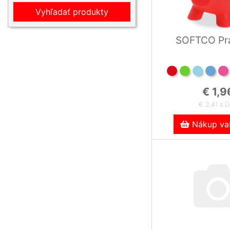
Vyhľadať produkty
SOFTCO Pra
€ 1,9
€ 2,41 s 
Nákup var