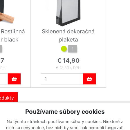
Rostlinná
Sklenená dekoračná
280gr black
plaketa
1
67
€ 14,90
DPH
€ 18,33 s DPH
rodukty
Používame súbory cookies
Na týchto stránkach používame súbory cookies. Niektoré z
Katalógy
Prihlásiť sa k odberu noviniek
nich sú nevyhnutné, bez nich by sme inak nemohli fungovať.