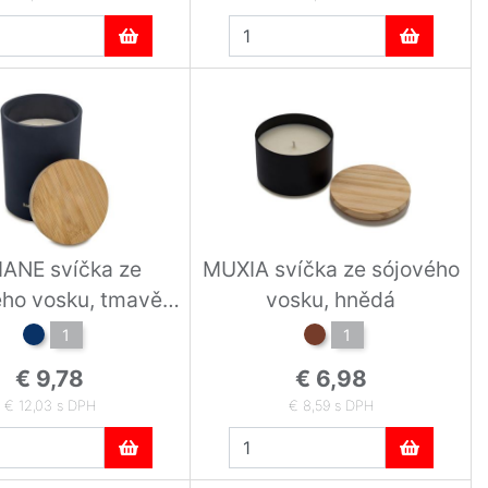
ANE svíčka ze
MUXIA svíčka ze sójového
ého vosku, tmavě
vosku, hnědá
modrá
1
1
€ 9,78
€ 6,98
€ 12,03 s DPH
€ 8,59 s DPH